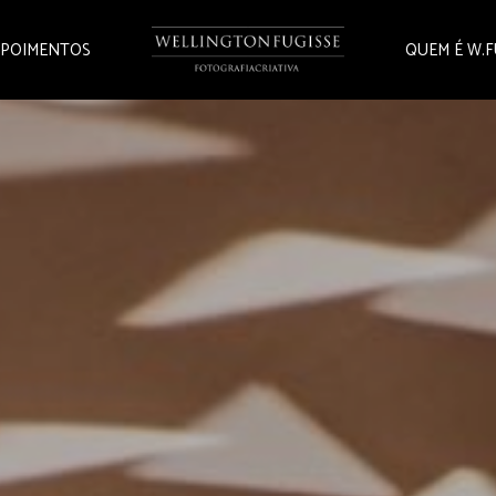
POIMENTOS
QUEM É W.F