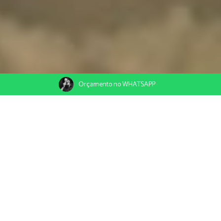
Orçamento no WHATSAPP
28/03/2022
Compartilhe
São Miguel do Gostoso e Praia de Tourinhos