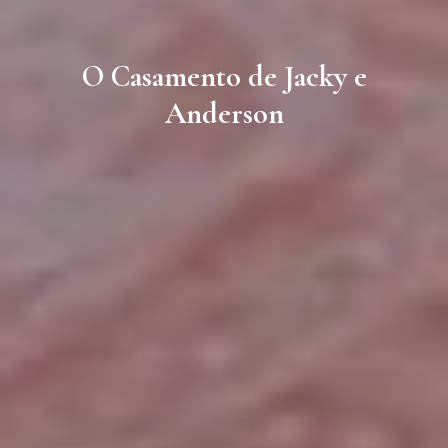
O Casamento de Jacky e
Anderson