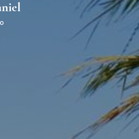
niel
so