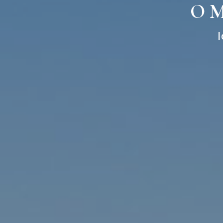
O M
I