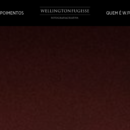
POIMENTOS
QUEM É W.F