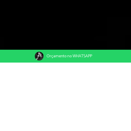
Orçamento no WHATSAPP
01/07/2019
Compartilhe
Orquidario Eds Mattos em Pium RN