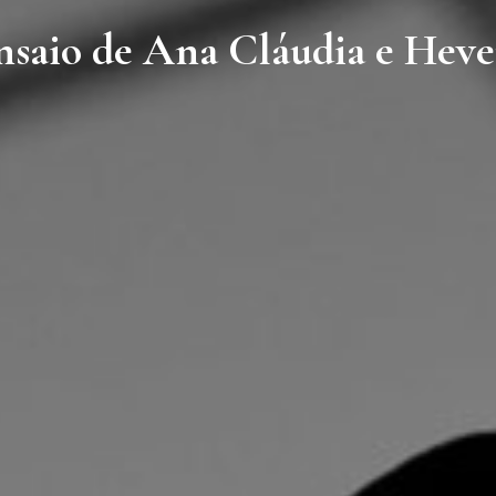
saio de Ana Cláudia e Hev