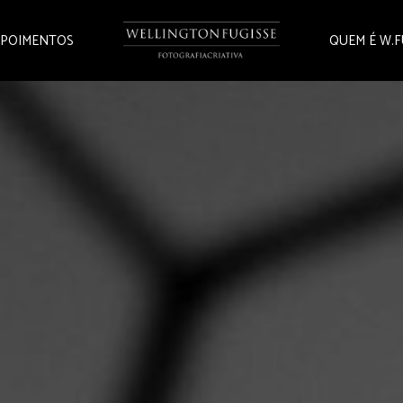
POIMENTOS
QUEM É W.F