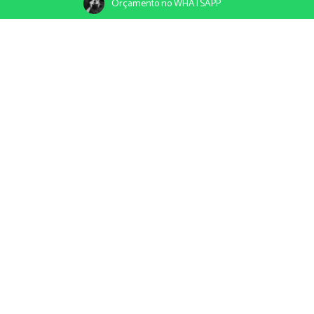
Orçamento no WHATSAPP
09/11/2021
Compartilhe
Bosque dos Namorados